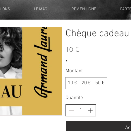
ALONS
LE MAG
RDV EN LIGNE
CART
Chèque cadeau
10 €
Montant
10 €
20 €
50 €
Quantité
Ac