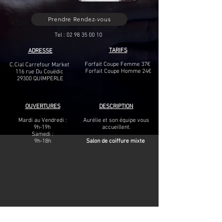
Prendre Rendez-vous
Tel : 02 98 35 00 10
TARIFS
ADRESSE
Forfait Coupe Femme 37€
C.Cial Carrefour Market
Forfait Coupe Homme 24€
116 rue Du Couëdic
29300 QUIMPERLE
OUVERTURES
DESCRIPTION
Mardi au Vendredi :
Aurélie et son équipe vous
9h-19h
accueillent.
Samedi :
9h-18h
Salon de coiffure mixte