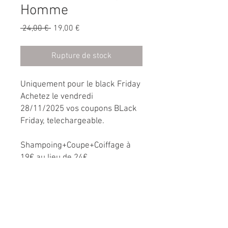
Homme
Prix
Prix
 24,00 € 
19,00 €
original
promotionnel
Rupture de stock
Uniquement pour le black Friday
Achetez le vendredi
28/11/2025 vos coupons BLack
Friday, telechargeable.
Shampoing+Coupe+Coiffage à
19€ au lieu de 24€
Bon Valable jusqu’au 30/11/2026
Bon non remboursable
Bon non utilisable sur offres et
réductions